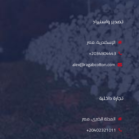
تصدير واستيراد
الإسكندرية، مصر
2034804443+
alex@ragabcotton.com
تجارة داخلية
المحلة الكبرى، مصر
20402321011+